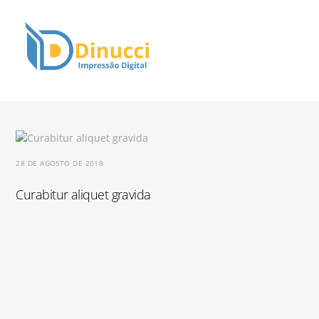
Skip
Men
to
content
Criando espaços que comunicam e inspiram!
28 DE AGOSTO DE 2018
Curabitur aliquet gravida