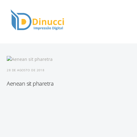
Skip
Men
to
content
Criando espaços que comunicam e inspiram!
28 DE AGOSTO DE 2018
Aenean sit pharetra